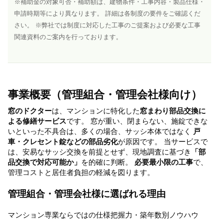
※補助金の対象可否・補助額は、建物条件・工事内容・製品仕様・
申請時期等により異なります。 詳細は各制度の要件をご確認くだ
さい。 ※弊社では制度に対応した工事のご提案および必要な工事
関連資料のご案内を行っております。
事業概要（管理組合・管理会社様向け）
窓のドクター
は、マンションに特化した
窓まわり部品交換に
よる修繕サービス
です。 窓が重い、閉まらない、施錠できな
いといった不具合は、多くの場合、サッシ本体ではなく
戸
車・クレセント錠などの部品劣化
が原因です。 当サービスで
は、安易なサッシ交換を前提とせず、現地調査に基づき
「部
品交換で対応可能か」
を的確に判断。
必要最小限の工事
で、
管理コストと居住者負担の軽減を図ります。
管理組合・管理会社様に選ばれる理由
マンション専業ならではの仕様把握力・築年数別ノウハウ