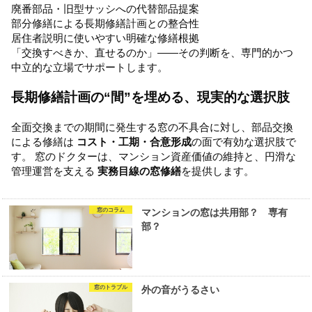
廃番部品・旧型サッシへの代替部品提案
部分修繕による長期修繕計画との整合性
居住者説明に使いやすい明確な修繕根拠
「交換すべきか、直せるのか」――その判断を、専門的かつ
中立的な立場でサポートします。
長期修繕計画の“間”を埋める、現実的な選択肢
全面交換までの期間に発生する窓の不具合に対し、部品交換
による修繕は
コスト・工期・合意形成
の面で有効な選択肢で
す。 窓のドクターは、マンション資産価値の維持と、円滑な
管理運営を支える
実務目線の窓修繕
を提供します。
窓のコラム
マンションの窓は共用部？ 専有
部？
窓のトラブル
外の音がうるさい