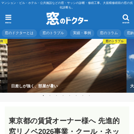
マンション・ビル・ホテル・公共施設などの窓・サッシの診断・修繕工事。大規模修繕前の窓の劣
化診断も。
menu
search
窓のドクターとは
窓のトラブル
実績・事例
窓のコラム
窓
事例
窓のトラブル
ン
日差しが強く、部屋が暑い
大
東京都の賃貸オーナー様へ 先進的
窓リノベ2026事業・クール・ネッ