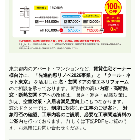
東京都内のアパート・マンションなど、
賃貸住宅オーナー
様向け
に、
「先進的窓リノベ2026事業」
と
「クール・ネ
ット東京」
を活用した
窓・玄関ドアの省エネリフォーム
のご相談を承っております。 断熱性の高い
内窓・高断熱
窓・断熱玄関ドア
への改修は、 暑さ・寒さ・結露対策に
加え、
空室対策・入居者満足度向上
にもつながります。
窓のドクターでは、
制度に対応した工事のご提案
と、
対
象可否の確認、工事内容のご説明、必要な工事関連資料の
ご案内
を行っております。 詳しくは下記PDFをご覧のう
え、お気軽にお問い合わせください。